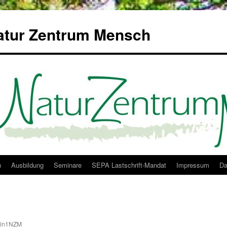
Natur Zentrum Mensch
h
Ausbildung
Seminare
SEPA Lastschrift-Mandat
Impressum
Da
in1NZM