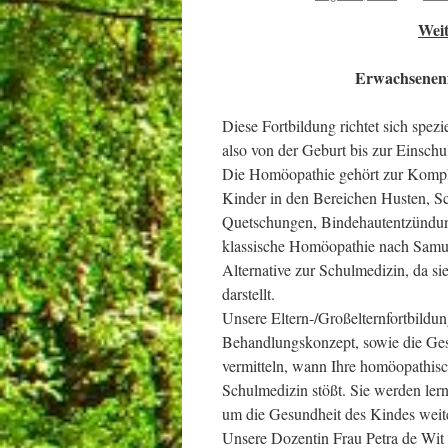
Weit
Erwachsenenf
Diese Fortbildung richtet sich spez
also von der Geburt bis zur Einschu
Die Homöopathie gehört zur Komplem
Kinder in den Bereichen Husten, Sc
Quetschungen, Bindehautentzündung
klassische Homöopathie nach Samue
Alternative zur Schulmedizin, da s
darstellt.
Unsere Eltern-/Großelternfortbildu
Behandlungskonzept, sowie die Ges
vermitteln, wann Ihre homöopathis
Schulmedizin stößt. Sie werden ler
um die Gesundheit des Kindes weite
Unsere Dozentin Frau Petra de Wit s