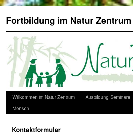
Zum
Inhalt
Fortbildung im Natur Zentru
springen
Willkommen im Natur Zentrum
Ausbildung
Seminare
Mensch
Kontaktformular